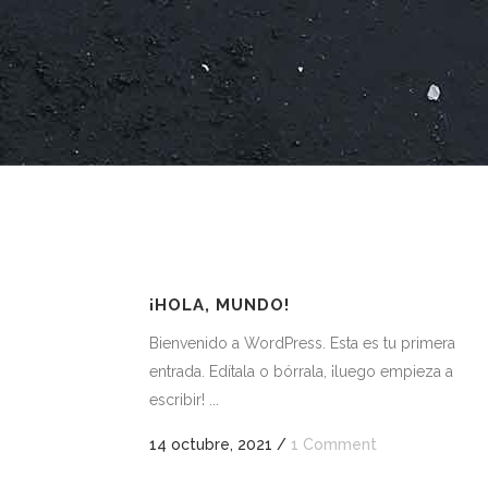
¡HOLA, MUNDO!
Bienvenido a WordPress. Esta es tu primera
entrada. Edítala o bórrala, ¡luego empieza a
escribir! ...
14 octubre, 2021
/
1 Comment